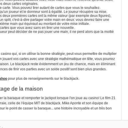
os deux cartes originales.
tre carte. Vous pouvez tirer autant de cartes que vous le souhaitez.
u'un joueur et le donneur sont à égalité. Le joueur récupère sa mise.
 vos deux premières cartes ont la même valeur (par exemple deux figures),
n split, c'est-à-dire partager votre main en deux: vous devrez faire une
xième main qui équivaut au montant de votre mise initiale.
 cartes que vous avez sans en tirer une nouvelle.
eur peut décider de ne pas jouer une main, il ne perd alors que la moitié
 casino qui, si on utilise la bonne stratégie, peut vous permettre de multplier
 jouant vos cartes avec une stratégie mathématique en tête, vous pourrez
maison. Le blackjack reste évidemment un jeu de chance, mais en éliminant
nces de finir vos parties avec un solde positif sont bien plus grandes.
ahoo
pour plus de renseignements sur le blackjack.
ntage de la maison
 la baraque et remporter le jackpot lorsque l'on joue au casino! Le film 21
vraie, celle de l'équipe MIT de blackjack. Mike Aponte et son équipe de
sur le point de casser la baraque... une histoire incroyable et un très bon
t
·