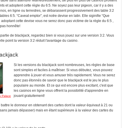
e table sans attendre! Malheureusement, de plus en plus de casinos profitent
ts et adoptent cette règle du 6:5. Ne soyez pas leur pigeon, car il y a des
nos, en ligne ou terrestres, se débarassent progressivement des table 3:2
ables 6:5. “Caveat emptor”, est notre devise en latin. Elle siginifie “Que
 En adoptant cette devise vous ne serez donc pas victime de la règle du 6:5 ,
 pas honnête!
rtie de blackjack, regardez bien si vous jouez sur une version 3:2. Vous
lle point la version 3:2 réduit l'avantage du casino.
ackjack
Si les versions du blackjack sont nombreuses, les règles de base
sont simples et faciles à maîtriser. Si vous débutez, vous pouvez
apprendre à jouer et vous amuser très rapidement. Vous ne serez
donc pas étonnés de savoir que le blackjack est le jeu le plus
populaire au monde. Et ce qui est encore plus excitant, c'est que
les casinos en ligne vous offrent la possibilité d'apprendre en
jouant gratuitement!
y Palace
 battre le donneur en obtenant des cartes dont la valeur équivaut à 21 ou
(sans jamais dépasser) mais en étant supérieure à la valeur des cartes du