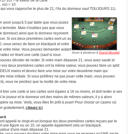
(2-10) = la valeur de la carte
, roi) = 10
i qui vous rapproche le plus de 21, l'As du donneur vaut TOUJOURS 11)
n avoir jusqu'à 5 par table que vous jouiez
o terrestre. Mais n'oubliez pas que vous
e donneur) ainsi que le donneur reçoivent
er. Si vos deux premières cartes sont un as
0, vous venez de faire un blackjack et votre
 de votre mise. Vous pouvez demander autant
Jouer à plusieurs à
Grand Mondial
aitez en tirant une carte (sauf si vous
pouvez décider de rester. Si votre main dépasse 21, vous avez sauté et
 vos deux premières cartes ont la même valeur, vous pouvez faire un split:
 DEUX mains et devrez faire une mise sur votre deuxième main qui
re mise initiale. Si vous préférez ne pas jouer cette main, vous pouvez
à, vous ne perdrez que la moitié de votre mise.
 tirer une carte si ses cartes sont égales à 16 ou moins, et doit rester si ses
Si le joueur et le donneur ont des mains de mêmes valeurs, il y a alors
upère sa mise. Voilà, vous êtes fin prêt à jouer! Pour choisir un casino où
er gratuitement,
cliquez ici
.
jack
nt appelé le vingt-et-un;lorsque les deux premières cartes reçues par le
et une figure ou un 10, on appelle également cela un blackjack.
 valeur d'une main dépasse 21.
ée: vous pouvez doublez votre mise mais vous ne recevrez qu'UNE seule