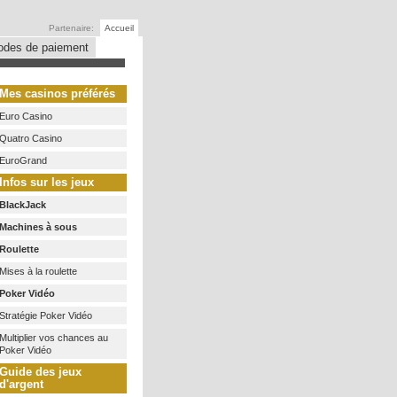
Partenaire:
Accueil
odes de paiement
Mes casinos préférés
Euro Casino
Quatro Casino
EuroGrand
Infos sur les jeux
BlackJack
Machines à sous
Roulette
Mises à la roulette
Poker Vidéo
Stratégie Poker Vidéo
Multiplier vos chances au
Poker Vidéo
Guide des jeux
d'argent