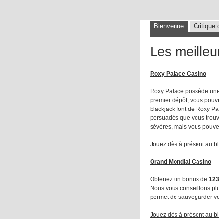
Bienvenue
Critique 
Les meilleu
Roxy Palace Casino
Roxy Palace possède une t
premier dépôt, vous pouve
blackjack font de Roxy P
persuadés que vous trouve
sévères, mais vous pouvez
Jouez dès à présent au bl
Grand Mondial Casino
Obtenez un bonus de
12
Nous vous conseillons pl
permet de sauvegarder vos
Jouez dès à présent au b