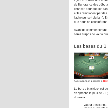
fuyez et trouvez une autr
de l'ignorance des débutan
chances pour que les casi
et les remplacent par des t
l'acheteur soit vigilant”.
que nous ne considérons
Avant de commencer une pa
serez surpris de voir à que
Les bases du Bl
Avec abandon possible à
Rox
Le but du blackjack est de
s'approche le plus de 21 
donneur.
Valeur des cartes: